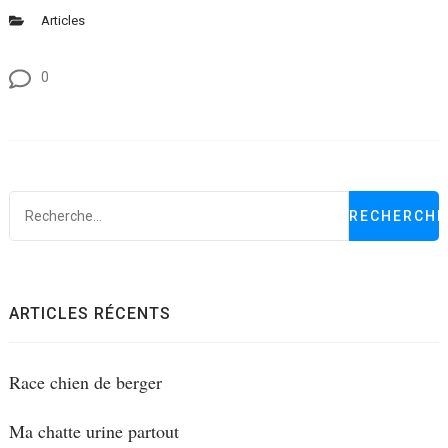
Articles
0
R
ARTICLES RÉCENTS
Race chien de berger
Ma chatte urine partout