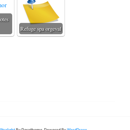
otes
Refuge spa orgeval