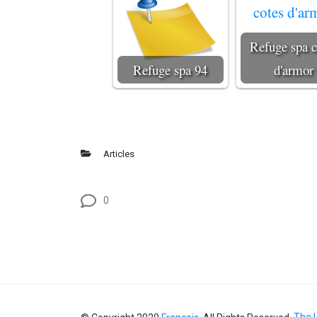
Refuge spa c
Refuge spa 94
d'armor
Articles
0