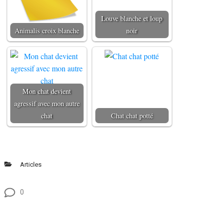
Louve blanche et loup
Animalis croix blanche
noir
Mon chat devient
agressif avec mon autre
chat
Chat chat potté
Articles
0