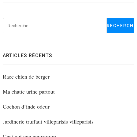
R
ARTICLES RÉCENTS
Race chien de berger
Ma chatte urine partout
Cochon d’inde odeur
Jardinerie truffaut villeparisis villeparisis
Chat qui tete couverture