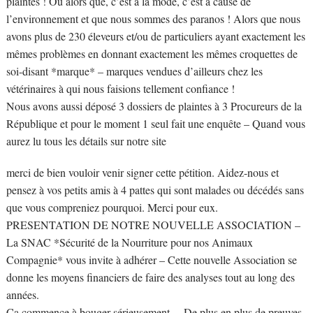
plaintes ! Ou alors que, c’est à la mode, c’est à cause de
l’environnement et que nous sommes des paranos ! Alors que nous
avons plus de 230 éleveurs et/ou de particuliers ayant exactement les
mêmes problèmes en donnant exactement les mêmes croquettes de
soi-disant *marque* – marques vendues d’ailleurs chez les
vétérinaires à qui nous faisions tellement confiance !
Nous avons aussi déposé 3 dossiers de plaintes à 3 Procureurs de la
République et pour le moment 1 seul fait une enquête – Quand vous
aurez lu tous les détails sur notre site
merci de bien vouloir venir signer cette pétition. Aidez-nous et
pensez à vos petits amis à 4 pattes qui sont malades ou décédés sans
que vous compreniez pourquoi. Merci pour eux.
PRESENTATION DE NOTRE NOUVELLE ASSOCIATION –
La SNAC *Sécurité de la Nourriture pour nos Animaux
Compagnie* vous invite à adhérer – Cette nouvelle Association se
donne les moyens financiers de faire des analyses tout au long des
années.
Ca commence à bouger sérieusement… De plus en plus de preuves