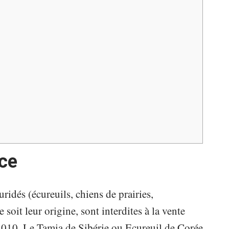
nce
uridés (écureuils, chiens de prairies,
oit leur origine, sont interdites à la vente
2010. Le Tamia de Sibérie ou Ecureuil de Corée