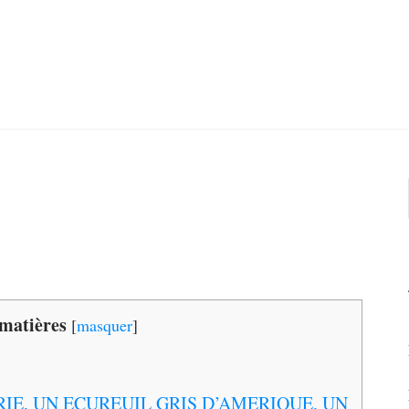
 matières
[
masquer
]
RIE, UN ECUREUIL GRIS D’AMERIQUE, UN