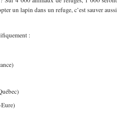
s ? Sur 4 000 animaux de refuges, 1 000 seront
er un lapin dans un refuge, c’est sauver aussi
cifiquement :
rance)
(Québec)
-Eure)