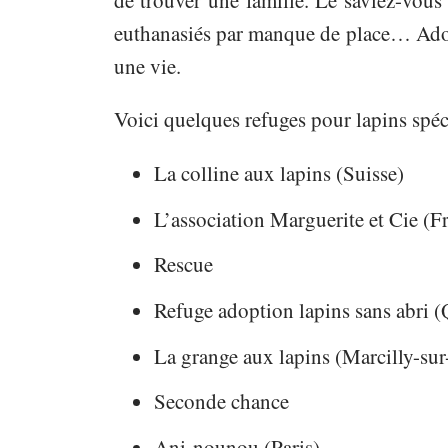
de trouver une famille. Le saviez-vou
euthanasiés par manque de place… Adopt
une vie.
Voici quelques refuges pour lapins spé
La colline aux lapins (Suisse)
L’association Marguerite et Cie (F
Rescue
Refuge adoption lapins sans abri 
La grange aux lapins (Marcilly-sur
Seconde chance
Ani-nounou (Paris)