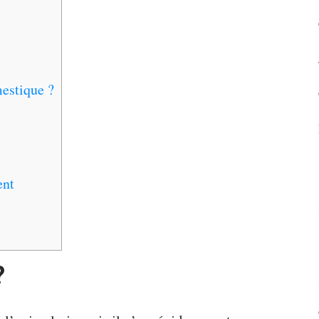
estique ?
ent
?