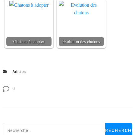
Chatons à adopter
Evolution des chatons
Articles
0
R