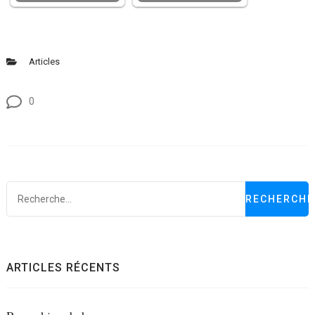
Articles
0
R
ARTICLES RÉCENTS